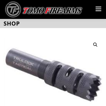
コ
ン
メニュー
テ
ン
ツ
SHOP
へ
SHOP
GALLERY
ABOUT
CONTACT
ス
キ
ッ
プ