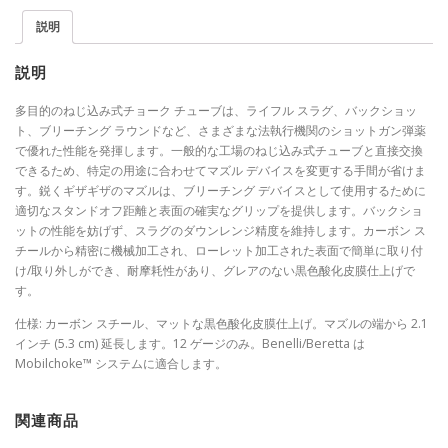
説明
説明
多目的のねじ込み式チョーク チューブは、ライフル スラグ、バックショッ
ト、ブリーチング ラウンドなど、さまざまな法執行機関のショットガン弾薬
で優れた性能を発揮します。一般的な工場のねじ込み式チューブと直接交換
できるため、特定の用途に合わせてマズル デバイスを変更する手間が省けま
す。鋭くギザギザのマズルは、ブリーチング デバイスとして使用するために
適切なスタンドオフ距離と表面の確実なグリップを提供します。バックショ
ットの性能を妨げず、スラグのダウンレンジ精度を維持します。カーボン ス
チールから精密に機械加工され、ローレット加工された表面で簡単に取り付
け/取り外しができ、耐摩耗性があり、グレアのない黒色酸化皮膜仕上げで
す。
仕様: カーボン スチール、マットな黒色酸化皮膜仕上げ。マズルの端から 2.1
インチ (5.3 cm) 延長します。12 ゲージのみ。Benelli/Beretta は
Mobilchoke™ システムに適合します。
関連商品