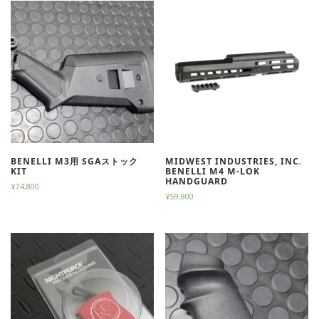
BENELLI M3用 SGAストック
MIDWEST INDUSTRIES, INC.
KIT
BENELLI M4 M-LOK
HANDGUARD
¥
74,800
¥
59,800