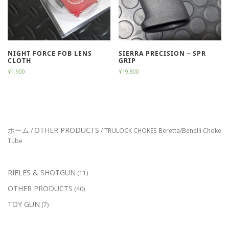
NIGHT FORCE FOB LENS
SIERRA PRECISION – SPR
CLOTH
GRIP
¥
1,900
¥
19,800
ホーム
OTHER PRODUCTS
/
/ TRULOCK CHOKES Beretta/Benelli Choke
Tube
1
RIFLES & SHOTGUN
11
1
4
OTHER PRODUCTS
40
個
0
の
7
TOY GUN
7
個
商
個
の
品
の
商