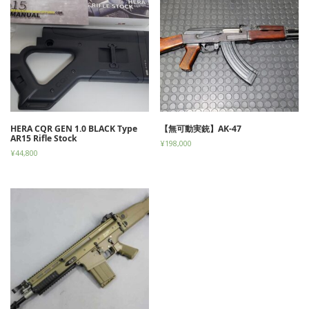
HERA CQR GEN 1.0 BLACK Type
【無可動実銃】AK-47
AR15 Rifle Stock
¥
198,000
¥
44,800