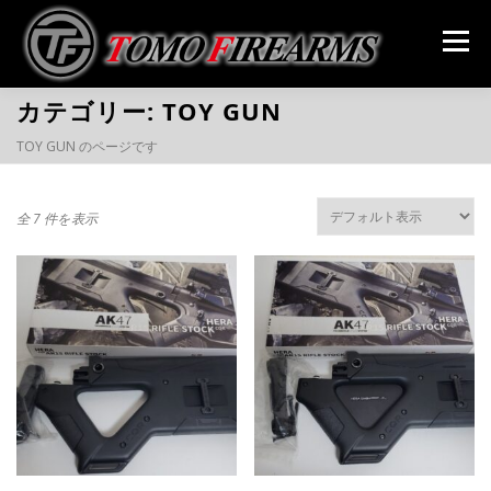
コ
ン
メニュー
テ
ン
ツ
カテゴリー:
TOY GUN
へ
SHOP
GALLERY
ABOUT
CONTACT
ス
TOY GUN のページです
キ
ッ
プ
全 7 件を表示