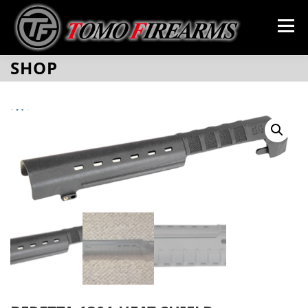
コ
ン
メニュー
テ
ン
ツ
SHOP
へ
SHOP
GALLERY
ABOUT
CONTACT
ス
キ
ッ
プ