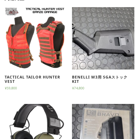
TACTICAL TAILOR HUNTER
BENELLI M3用 SGAストック
VEST
KIT
¥
59,800
¥
74,800