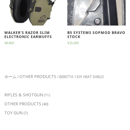
WALKER’S RAZOR SLIM
B5 SYSTEMS SOPMOD BRAVO
ELECTRONIC EARMUFFS
STOCK
¥
8,800
¥
25,000
ホーム
OTHER PRODUCTS
/
/ BERETTA 1301 HEAT SHIELD
1
RIFLES & SHOTGUN
11
1
4
OTHER PRODUCTS
40
個
0
の
7
TOY GUN
7
個
商
個
の
品
の
商
商