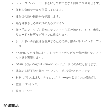
ジューコフハンドガードを取り外すことなく簡単に取り外せます。
便利な分解ツールが付属しています。
連射後の熱い銃身から保護します。
熱を分散させる通気性のあるデザイン。
指と手のグリップの前部にテクスチャ加工が施されており、素早い
リロードと確実なグリップに役立ちます。
シールドへの熱伝達を低減するための最小限のバレルインターフェ
ース。
4 つのロック接点により、しっかりとガタガタと音が鳴らないフィ
ット感を実現します。
GG&G 変形 Magpul Zhukov ハンドガードにのみ取り付けます。
薄型の人間工学に基づいたフィット感に設計されています
材料: ガラス繊維入りナイロンポリマーから製造された添加剤。
重量: 3.35オンス。
長さ: 12 5/8″
関連商品